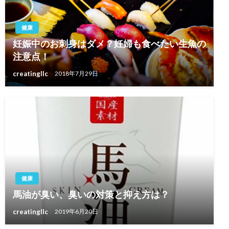
健康
妊娠中のお刺身はダメ？妊婦も食べたい生魚の
注意点！
creatingllc
2018年7月29日
健康
馬油が臭い、臭いの対策と抑え方は？
creatingllc
2019年6月20日