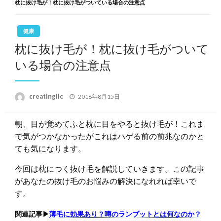
枕に抜け毛が！枕に抜け毛がついている場合の注意点
健康
枕に抜け毛が！枕に抜け毛がついて
いる場合の注意点
投
creatingllc
2018年8月15日
稿
日:
朝、目が覚めてふと枕に目をやると抜け毛が！これま
で気がつかなかったがこれはハゲる前の前兆なのかと
ても気になります。
今回は枕につく抜け毛を解説していきます。この記事
があなたの抜け毛のお悩みの解決になれれば幸いで
す。
関連記事▶︎
薄毛に効果あり？噂のランブットとは何なのか？