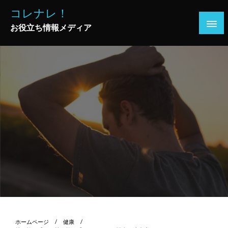
コ
コレナレ！
ン
お役立ち情報メディア
テ
ン
ツ
へ
ス
キ
ッ
プ
ホームページ
健康