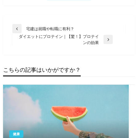
投
宅建は就職や転職に有利？
前
稿
ダイエットにプロテイン｜【驚！】プロテイ
の
次
ンの効果
投
ナ
の
稿
ビ
投
稿
ゲ
こちらの記事はいかがですか？
ー
シ
ョ
ン
健康