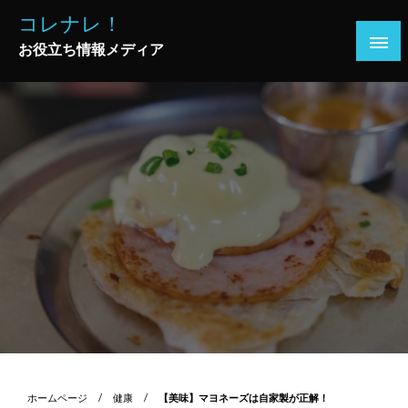
コ
コレナレ！
ン
お役立ち情報メディア
テ
ン
ツ
へ
ス
キ
ッ
プ
ホームページ
健康
【美味】マヨネーズは自家製が正解！