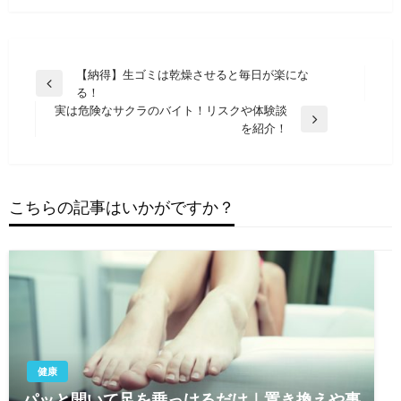
投
【納得】生ゴミは乾燥させると毎日が楽にな
前
る！
稿
の
実は危険なサクラのバイト！リスクや体験談
ナ
投
次
を紹介！
稿
の
ビ
投
ゲ
稿
ー
こちらの記事はいかがですか？
シ
ョ
ン
健康
パッと開いて足を乗っけるだけ｜置き換えや事