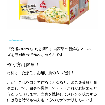
Image:Amazon.co.jp
『究極のMYO』だと簡単に自家製の新鮮なマヨネー
ズを毎回自分で作れちゃうんです。
作り方は簡単！
材料は、
たまご、お酢、油
の３つだけ！
ただ、これを自分で作ろうとなるとたまごを黄身と白
身にわけて、白身を攪拌して・・・これが結構めんど
うだったりします。白身を攪拌してメレンゲ状にする
には割と時間も労力もいるのでゲンナリしちゃいま