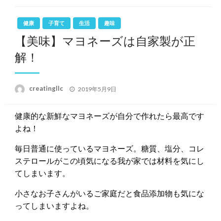
健康
子育て
生活
趣味
【美味】マヨネーズは自家製が正
解！
投
creatingllc
2019年5月9日
稿
日:
健康的な新鮮なマヨネーズが自分で作れたら最高です
よね！
毎日普通に使っているマヨネーズ。糖質、塩分、コレ
ステロールがこの頃気になる我が家では材料を気にし
てしまいます。
小さなお子さんがいるご家庭だと食品添加物も気にな
ってしまいますよね。