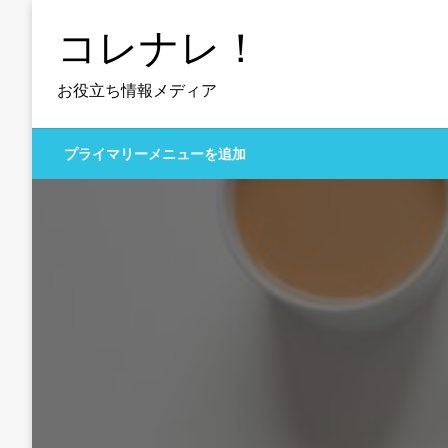
コ
コレナレ！
ン
テ
ン
お役立ち情報メディア
ツ
へ
プライマリーメニューを追加
ス
キ
ッ
プ