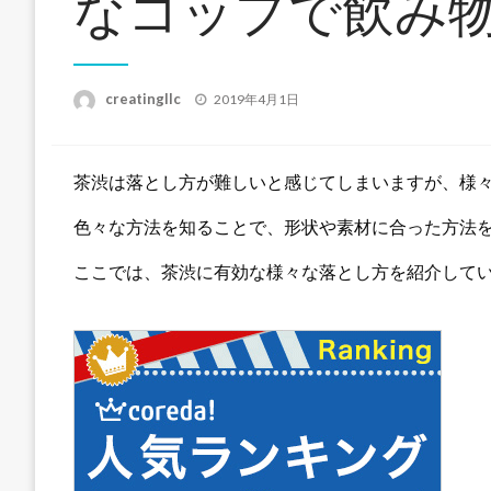
なコップで飲み
投
creatingllc
2019年4月1日
稿
日:
茶渋は落とし方が難しいと感じてしまいますが、様
色々な方法を知ることで、形状や素材に合った方法
ここでは、茶渋に有効な様々な落とし方を紹介して