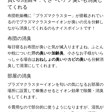
てくれる
布団乾燥機に「プラズマクラスター」が搭載されてい
るのでプラズマクラスターイオンが臭いの元を分解し
ながら消臭してくれるのもナイスポイントです！
布団の消臭
毎日寝るお布団が臭いと気が滅入りますよね。ふとん
や枕についた
汗の臭い
や
加齢臭
、小さなお子様がいら
っしゃる場合は
おねしょの臭い
や
カビの臭い
も分解消
臭して清潔にしてくれます。
部屋の消臭
プラズマクラスターイオンを匂いの気になるお部屋の
場所に設置して稼働させるとイオン効果で除菌・消臭
をしてくれます。
６畳用なので部分的に使うようになりますが、湿気が