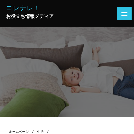
コ
コレナレ！
ン
お役立ち情報メディア
テ
ン
ツ
へ
ス
キ
ッ
プ
ホームページ
生活