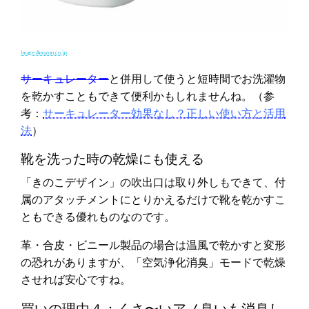
Image:Amazon.co.jp
サーキュレーター
と併用して使うと短時間でお洗濯物
を乾かすこともできて便利かもしれませんね。（参
考：
サーキュレーター効果なし？正しい使い方と活用
法
）
靴を洗った時の乾燥にも使える
「きのこデザイン」の吹出口は取り外しもできて、付
属のアタッチメントにとりかえるだけで靴を乾かすこ
ともできる優れものなのです。
革・合皮・ビニール製品の場合は温風で乾かすと変形
の恐れがありますが、「空気浄化消臭」モードで乾燥
させれば安心ですね。
買いの理由４：くさ〜いアノ臭いも消臭し