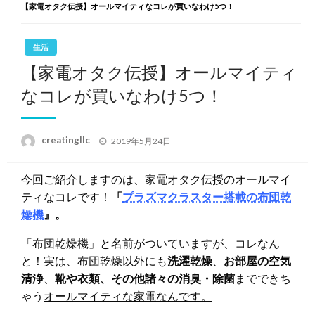
【家電オタク伝授】オールマイティなコレが買いなわけ5つ！
生活
【家電オタク伝授】オールマイティ
なコレが買いなわけ5つ！
投
creatingllc
2019年5月24日
稿
日:
今回ご紹介しますのは、家電オタク伝授のオールマイ
ティなコレです！
「
プラズマクラスター搭載の布団乾
燥機
』。
「布団乾燥機」と名前がついていますが、コレなん
と！実は、布団乾燥以外にも
洗濯乾燥
、
お部屋の空気
清浄
、
靴や衣類、その他諸々の消臭・除菌
までできち
ゃう
オールマイティな家電なんです。