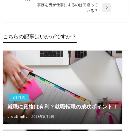
稿
の
事務を男が仕事にするのは間違って
ナ
投
次
いる？
稿
の
ビ
投
ゲ
稿
ー
こちらの記事はいかがですか？
シ
ョ
ン
ビジネス
就職に資格は有利？就職転職の成功ポイント！
creatingllc
2018年8月1日