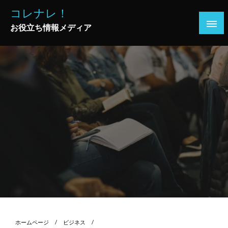
コ
コレナレ！
ン
お役立ち情報メディア
テ
ン
ツ
へ
ス
キ
ッ
プ
ホームページ
ビジネス