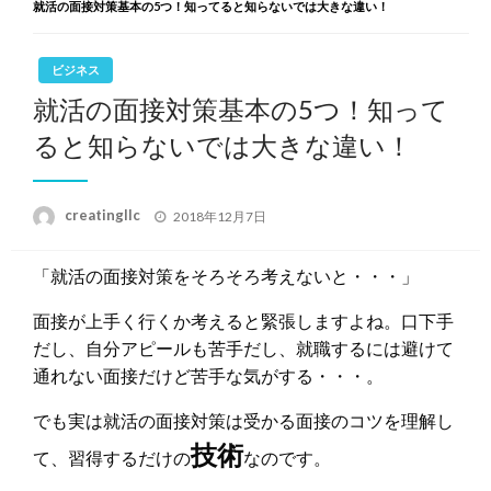
就活の面接対策基本の5つ！知ってると知らないでは大きな違い！
ビジネス
就活の面接対策基本の5つ！知って
ると知らないでは大きな違い！
投
creatingllc
2018年12月7日
稿
日:
「就活の面接対策をそろそろ考えないと・・・」
面接が上手く行くか考えると緊張しますよね。口下手
だし、自分アピールも苦手だし、就職するには避けて
通れない面接だけど苦手な気がする・・・。
でも実は就活の面接対策は受かる面接のコツを理解し
技術
て、習得するだけの
なのです。