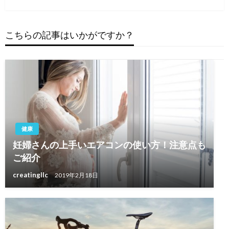
ビ
投
ゲ
稿
ー
こちらの記事はいかがですか？
シ
ョ
ン
健康
妊婦さんの上手いエアコンの使い方！注意点も
ご紹介
creatingllc
2019年2月18日