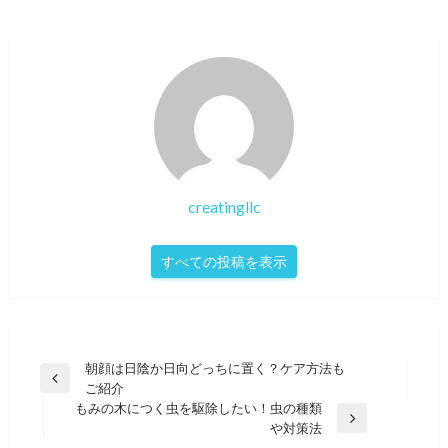
creatingllc
すべての投稿を表示
投
朝顔は日陰か日向どっちに置く？ケア方法も
前
ご紹介
稿
の
もみの木につく虫を駆除したい！虫の種類
ナ
投
次
や対策法
稿
の