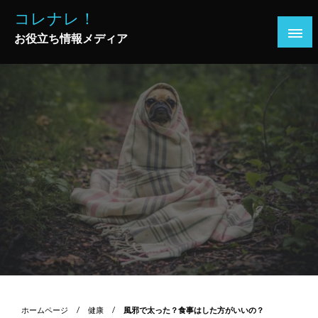
コ
コレナレ！
ン
お役立ち情報メディア
テ
ン
ツ
へ
ス
キ
ッ
プ
ホームページ
健康
風邪で太った？食事はした方がいいの？