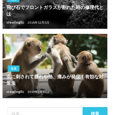
飛び石でフロントガラスが割れた時の修理代と
は
creatingllc
2018年12月5日
生活
虫に刺されて腫れや熱、痛みが発症！有効な対
策法
creatingllc
2019年2月10日