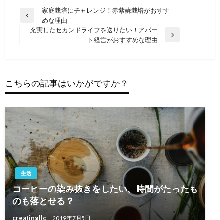
投
家庭栽培にチャレンジ！赤紫蘇栽培がおすす
前
めな理由
稿
の
充実したセカンドライフを送りたい！アパー
ナ
投
次
ト経営がおすすめな理由
稿
の
ビ
投
ゲ
稿
ー
こちらの記事はいかがですか？
シ
ョ
ン
生活
コーヒーの染み抜きをしたい、時間がたったも
のも落とせる？
creatingllc
2019年7月5日