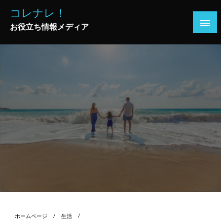
コ
コレナレ！
ン
お役立ち情報メディア
テ
ン
ツ
へ
ス
キ
ッ
プ
ホームページ
生活