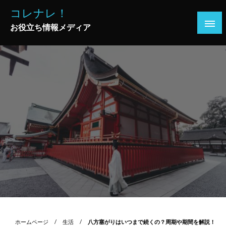
コ
コレナレ！
ン
お役立ち情報メディア
テ
ン
ツ
へ
ス
キ
ッ
プ
ホームページ
生活
八方塞がりはいつまで続くの？周期や期間を解説！