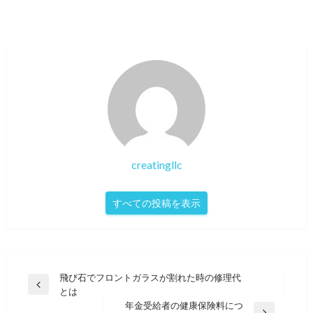
creatingllc
すべての投稿を表示
投
飛び石でフロントガラスが割れた時の修理代
前
とは
稿
の
年金受給者の健康保険料につ