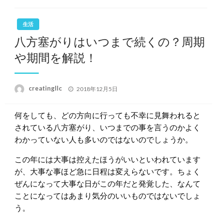
生活
八方塞がりはいつまで続くの？周期
や期間を解説！
投
creatingllc
2018年12月5日
稿
日:
何をしても、どの方向に行っても不幸に見舞われると
されている八方塞がり、いつまでの事を言うのかよく
わかっていない人も多いのではないのでしょうか。
この年には大事は控えたほうがいいといわれています
が、大事な事ほど急に日程は変えらないです。ちょく
ぜんになって大事な日がこの年だと発覚した、なんて
ことになってはあまり気分のいいものではないでしょ
う。