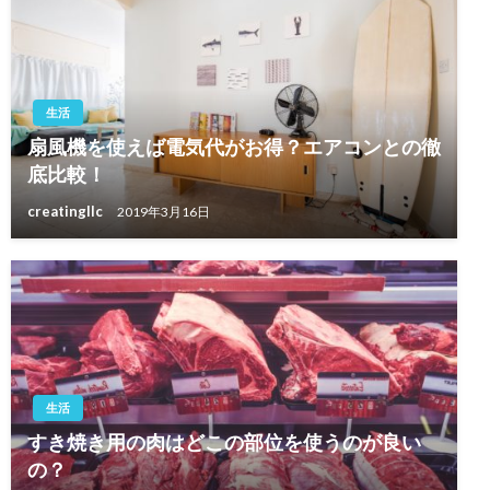
生活
扇風機を使えば電気代がお得？エアコンとの徹
底比較！
creatingllc
2019年3月16日
生活
すき焼き用の肉はどこの部位を使うのが良い
の？