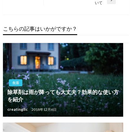
ナ
投
次
いて
稿
の
ビ
投
ゲ
稿
ー
こちらの記事はいかがですか？
シ
ョ
ン
生活
除草剤は雨が降っても大丈夫？効果的な使い方
を紹介
creatingllc
2018年12月6日