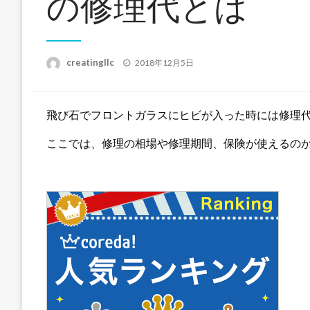
の修理代とは
投
creatingllc
2018年12月5日
稿
日:
飛び石でフロントガラスにヒビが入った時には修理
ここでは、修理の相場や修理期間、保険が使えるの