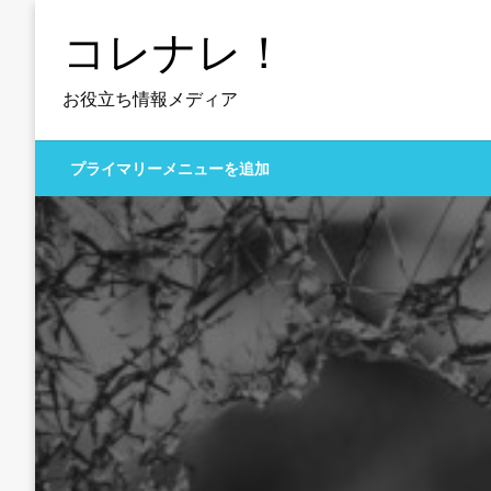
コ
コレナレ！
ン
テ
ン
お役立ち情報メディア
ツ
へ
プライマリーメニューを追加
ス
キ
ッ
プ