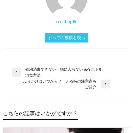
creatingllc
すべての投稿を表示
投
煮沸消毒できない！鍋に入らない保存ボトル
前
消毒方法
稿
の
ふりかけはいつから？与える時の注意点も
ナ
投
次
ご紹介
稿
の
ビ
投
ゲ
稿
ー
こちらの記事はいかがですか？
シ
ョ