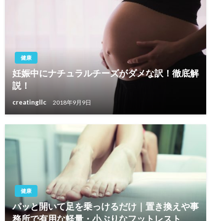
ン
健康
妊娠中にナチュラルチーズがダメな訳！徹底解
説！
creatingllc
2018年9月9日
健康
パッと開いて足を乗っけるだけ｜置き換えや事
務所で有用な軽量・小ぶりなフットレスト