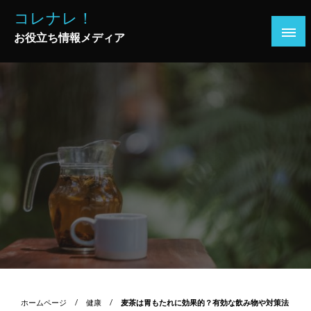
コ
コレナレ！
ン
お役立ち情報メディア
テ
ン
ツ
へ
ス
キ
ッ
プ
ホームページ
健康
麦茶は胃もたれに効果的？有効な飲み物や対策法