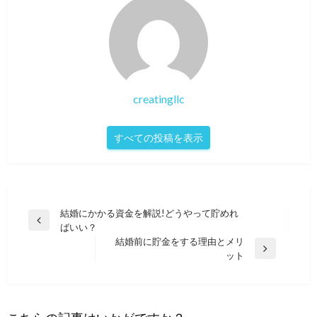
creatingllc
すべての投稿を表示
投
結婚にかかる資金を解説!どうやって貯めれ
前
ばいい？
稿
の
結婚前に貯金をする理由とメリ
ナ
投
次
ット
稿
の
ビ
投
ゲ
稿
ー