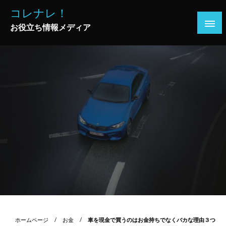
コ
コレナレ！
ン
お役立ち情報メディア
テ
ン
ツ
へ
ス
キ
ッ
プ
ホームページ
お金
車を現金で買うのはお金持ちでなくバカな理由３つ