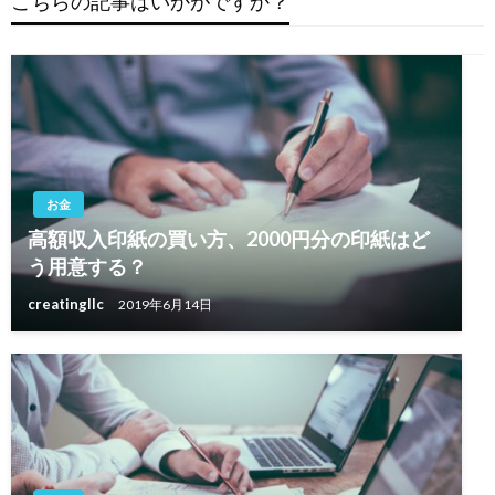
こちらの記事はいかがですか？
シ
ョ
ン
お金
高額収入印紙の買い方、2000円分の印紙はど
う用意する？
creatingllc
2019年6月14日