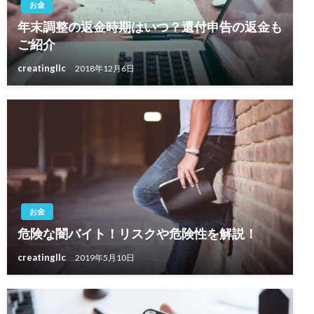
お金
年末調整の返金時期はいつ？還付申告の返金も
ご紹介
creatingllc
2018年12月6日
お金
危険な闇バイト！リスクや危険性を解説！
creatingllc
2019年5月10日