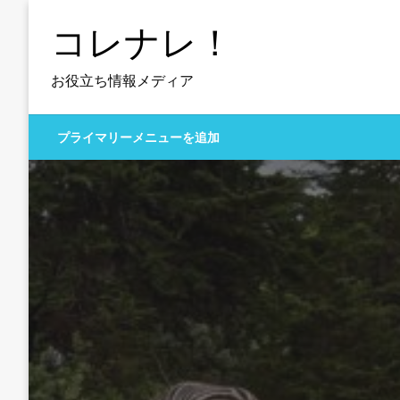
コ
コレナレ！
ン
テ
ン
お役立ち情報メディア
ツ
へ
プライマリーメニューを追加
ス
キ
ッ
プ