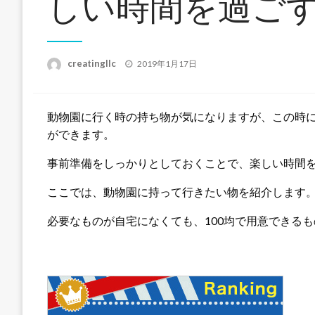
しい時間を過ご
投
creatingllc
2019年1月17日
稿
日:
動物園に行く時の持ち物が気になりますが、この時
ができます。
事前準備をしっかりとしておくことで、楽しい時間
ここでは、動物園に持って行きたい物を紹介します
必要なものが自宅になくても、100均で用意できる