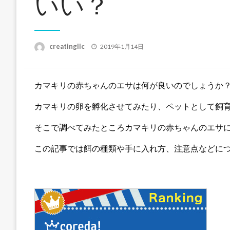
いい？
投
creatingllc
2019年1月14日
稿
日:
カマキリの赤ちゃんのエサは何が良いのでしょうか
カマキリの卵を孵化させてみたり、ペットとして飼
そこで調べてみたところカマキリの赤ちゃんのエサ
この記事では餌の種類や手に入れ方、注意点などに