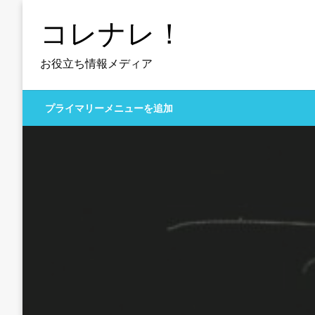
コ
コレナレ！
ン
テ
ン
お役立ち情報メディア
ツ
へ
プライマリーメニューを追加
ス
キ
ッ
プ