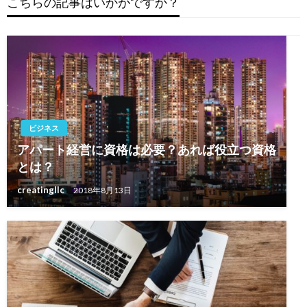
こちらの記事はいかがですか？
シ
ョ
ン
ビジネス
アパート経営に資格は必要？あれば役立つ資格
とは？
creatingllc
2018年8月13日