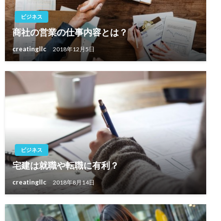
ビジネス
商社の営業の仕事内容とは？
creatingllc
2018年12月5日
ビジネス
宅建は就職や転職に有利？
creatingllc
2018年8月14日