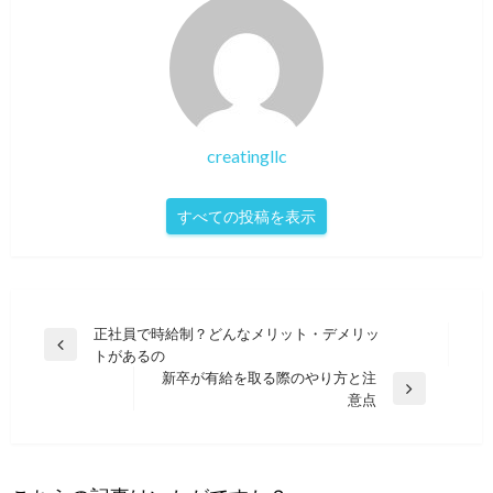
creatingllc
すべての投稿を表示
投
正社員で時給制？どんなメリット・デメリッ
前
トがあるの
稿
の
新卒が有給を取る際のやり方と注
ナ
投
次
意点
稿
の
ビ
投
ゲ
稿
ー