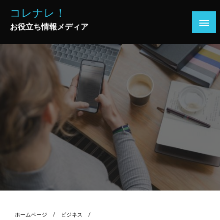
コ
コレナレ！
ン
お役立ち情報メディア
テ
ン
ツ
へ
ス
キ
ッ
プ
ホームページ
ビジネス