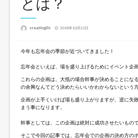
とは？
投
creatingllc
2018年10月21日
稿
日:
今年も忘年会の季節が近づいてきました！
忘年会といえば、場を盛り上げるためにイベント企
これらの企画は、大抵の場合幹事が決めることにな
の余興なんてどう決めたらいいかわからないという
企画が上手くいけば場も盛り上がりますが、逆に失
まう事になります。
幹事としては、この企画は絶対に成功させたいもの
そこで今回の記事では、忘年会での企画の決め方の