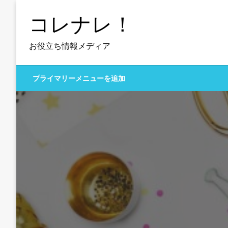
コ
コレナレ！
ン
テ
ン
お役立ち情報メディア
ツ
へ
プライマリーメニューを追加
ス
キ
ッ
プ