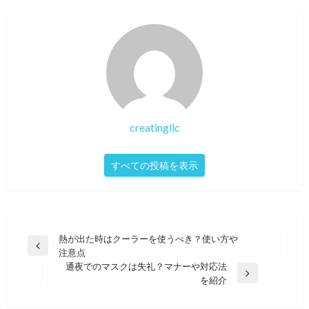
creatingllc
すべての投稿を表示
投
熱が出た時はクーラーを使うべき？使い方や
前
注意点
稿
の
通夜でのマスクは失礼？マナーや対応法
ナ
投
次
を紹介
稿
の
ビ
投