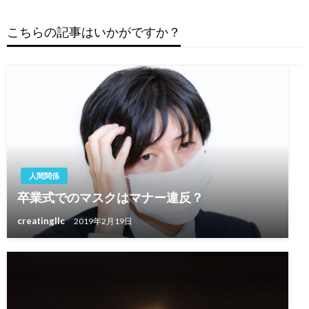
ゲ
稿
ー
こちらの記事はいかがですか？
シ
ョ
ン
人間関係
卒業式でのマスクはマナー違反？
creatingllc
2019年2月19日