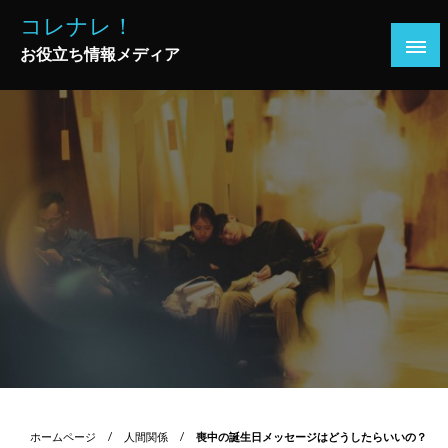
コ
コレナレ！
ン
お役立ち情報メディア
テ
ン
ツ
へ
ス
キ
ッ
プ
ホームページ
人間関係
喪中の誕生日メッセージはどうしたらいいの？