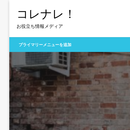
コ
コレナレ！
ン
テ
ン
お役立ち情報メディア
ツ
へ
プライマリーメニューを追加
ス
キ
ッ
プ