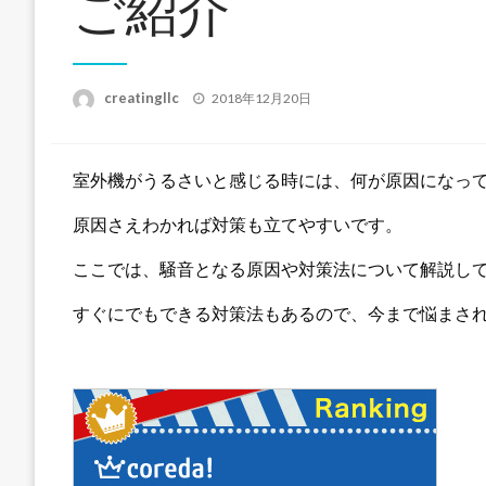
ご紹介
投
creatingllc
2018年12月20日
稿
日:
室外機がうるさいと感じる時には、何が原因になっ
原因さえわかれば対策も立てやすいです。
ここでは、騒音となる原因や対策法について解説し
すぐにでもできる対策法もあるので、今まで悩まさ