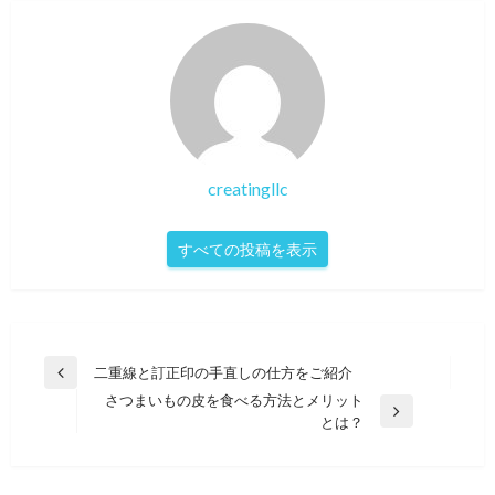
creatingllc
すべての投稿を表示
投
二重線と訂正印の手直しの仕方をご紹介
前
稿
さつまいもの皮を食べる方法とメリット
の
次
とは？
投
ナ
の
稿
ビ
投
稿
ゲ