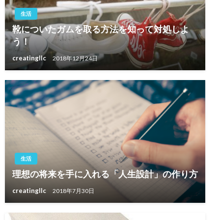
生活
靴についたガムを取る方法を知って対処しよ
う！
creatingllc
2018年12月24日
生活
理想の将来を手に入れる「人生設計」の作り方
creatingllc
2018年7月30日