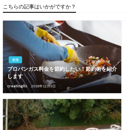
こちらの記事はいかがですか？
ー
シ
ョ
ン
生活
プロパンガス料金を節約したい！節約術を紹介
します
creatingllc
2018年12月3日