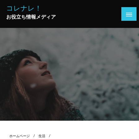
コ
コレナレ！
ン
お役立ち情報メディア
テ
ン
ツ
へ
ス
キ
ッ
プ
ホームページ
生活