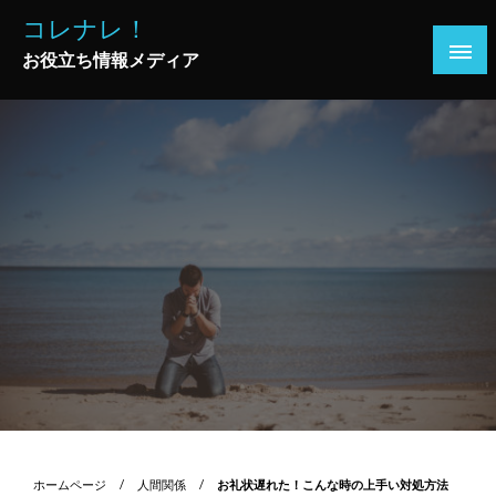
コ
コレナレ！
ン
お役立ち情報メディア
テ
ン
ツ
へ
ス
キ
ッ
プ
ホームページ
人間関係
お礼状遅れた！こんな時の上手い対処方法