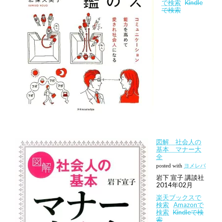
で検索
Kindle
で検索
図解 社会人の
基本 マナー大
全
posted with
ヨメレバ
岩下 宣子 講談社
2014年02月
楽天ブックスで
検索
Amazonで
検索
Kindleで検
索