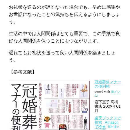
お礼状を送るのが遅くなった場合でも、早めに感謝や
お世話になったことの気持ちを伝えるようにしましょ
う。
生活の中では人間関係はとても重要で、この手紙で良
好な人間関係を保つことにもつながります。
遅れてもお礼状を送って良い人間関係を築きましょ
う。
【参考文献】
冠婚葬祭マナー
の便利帖
posted with
ヨメレ
バ
岩下宣子 高橋
書店 2009年01
月
楽天ブックスで
検索
Amazon
で検索
Kindle