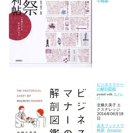
で検索
ビジネスマナー
の解剖図鑑
posted with
ヨメレ
バ
北條久美子 エ
クスナレッジ
2016年04月18
日
楽天ブックスで
検索
Amazon