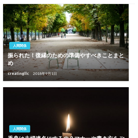
ョ
ン
人間関係
振られた！復縁のための準備やすべきことまと
め
creatingllc
2018年9月1日
人間関係