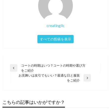
creatingllc
すべての投稿を表示
投
コートの時期はいつ？コートの時期や選び方
前
をご紹介
稿
の
お見舞いは友引でもいい？最適な日と服装
ナ
投
次
をご紹介
稿
の
ビ
投
ゲ
稿
ー
こちらの記事はいかがですか？
シ