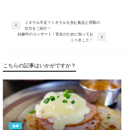
投
ミネラル不足？ミネラルを含む食品と摂取の
前
仕方をご紹介！
稿
の
妊娠中のコンサート！安全のために知ってお
ナ
投
次
くべきこと！
稿
の
ビ
投
ゲ
稿
ー
こちらの記事はいかがですか？
シ
ョ
ン
健康