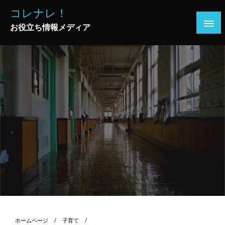
コ
コレナレ！
ン
お役立ち情報メディア
テ
ン
ツ
へ
ス
キ
ッ
プ
ホームページ
子育て