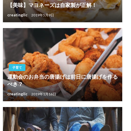
【美味】マヨネーズは自家製が正解！
creatingllc
2019年5月9日
子育て
運動会のお弁当の唐揚げは前日に唐揚げを作る
べき？
creatingllc
2019年1月16日