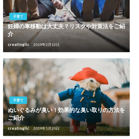
子育て
妊婦の車移動は大丈夫？リスクや対策法をご紹
介
creatingllc
2019年2月13日
子育て
ぬいぐるみが臭い！効果的な臭い取りの方法を
ご紹介
creatingllc
2019年1月20日